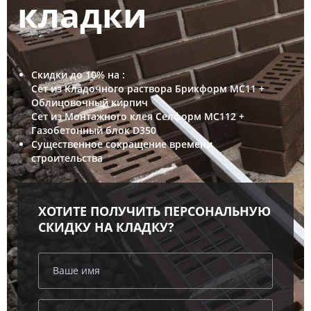
кладки
Скидки до 10% на :
Сет из Кладочного раствора Брикформ МС11 +
Облицовочный кирпич
Сет из Монтажного клея Селформ МС112 +
Газобетонный блок D350
Cущественное сокращение времени
строительства
ХОТИТЕ ПОЛУЧИТЬ ПЕРСОНАЛЬНУЮ
СКИДКУ НА КЛАДКУ?