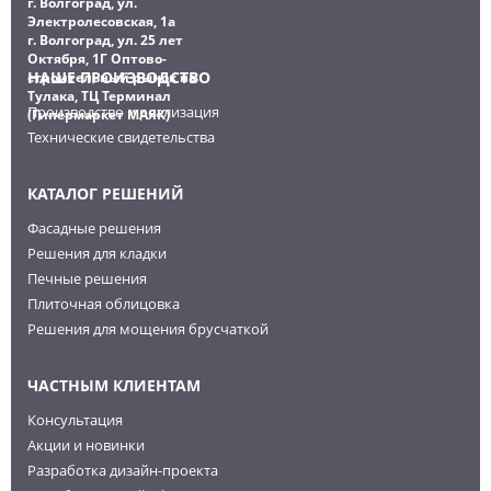
г. Волгоград, ул.
Электролесовская, 1а
г. Волгоград, ул. 25 лет
Октября, 1Г Оптово-
НАШЕ ПРОИЗВОДСТВО
строительный рынок на
Тулака, ТЦ Терминал
Производство и реализация
(Гипермаркет МАЯК)
Технические свидетельства
КАТАЛОГ РЕШЕНИЙ
Фасадные решения
Решения для кладки
Печные решения
Плиточная облицовка
Решения для мощения брусчаткой
ЧАСТНЫМ КЛИЕНТАМ
Консультация
Акции и новинки
Разработка дизайн-проекта