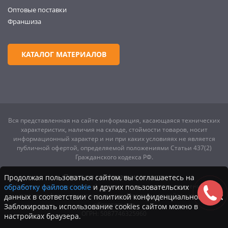
Оптовые поставки
Франшиза
КАТАЛОГ МАТЕРИАЛОВ
Вся представленная на сайте информация, касающаяся технических
характеристик, наличия на складе, стоймости товаров, носит
информационный характер и ни при каких условияях не является
публичной офертой, определяемой положениями Статьи 437(2)
Гражданского кодекса РФ.
Политика конфиденциальности
Продолжая пользоваться сайтом, вы соглашаетесь на
Нажатие на кнопку "купить", а также последующее заполнение тех
обработку файлов cookie
и других пользовательских
или иных форм, не накладывает на владельцев сайта никаких
данных в соответствии с политикой конфиденциальности.
обязательств
Заблокировать использование cookies сайтом можно в
ОГРН: 5087746325960
настройках браузера.